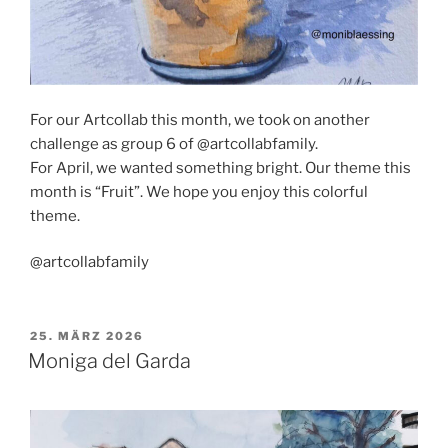
For our Artcollab this month, we took on another
challenge as group 6 of @artcollabfamily.
For April, we wanted something bright. Our theme this
month is “Fruit”. We hope you enjoy this colorful
theme.
@artcollabfamily
VERÖFFENTLICHT
25. MÄRZ 2026
AM
Moniga del Garda