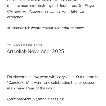
möchte man am liebsten gleich losfahren. Der Plage
d’Argent auf Poquerolles, zu Fuß vom Hafen zu
erreichen.
#urbansketch #watercolour #cotedazurfrance
VERÖFFENTLICHT
27. NOVEMBER 2025
AM
Artcollab November 2025
For November – we went with cozy vibes! Our theme is
“Candle/Fire” — warm and celebrating the fall season
in so many areas of the world.
@artcollabfamily
@moniblaessing