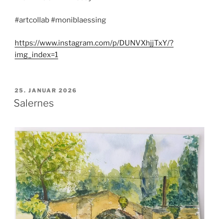
#artcollab #moniblaessing
https://www.instagram.com/p/DUNVXhjjTxY/?
img_index=1
VERÖFFENTLICHT
25. JANUAR 2026
AM
Salernes