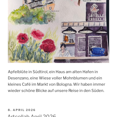
Apfelblüte in Südtirol, ein Haus am alten Hafen in
Desenzano, eine Wiese voller Mohnblumen und ein
kleines Café im Markt von Bologna. Wir haben immer
wieder schöne Blicke auf unsere Reise in den Süden.
VERÖFFENTLICHT
8. APRIL 2026
AM
Artcollab April 2026