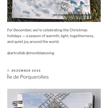
For December, we’re celebrating the Christmas
holidays — a season of warmth, light, togetherness,
and quiet joy around the world.
@artcollab @moniblaessing
VERÖFFENTLICHT
7. DEZEMBER 2025
AM
Île de Porquerolles