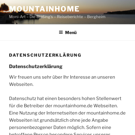
Zum
MOUNTAINHOME
Inhalt
Moni-Art – Die Bläßing's – Reiseberichte – Bergheim
springen
Menü
DATENSCHUTZERKLÄRUNG
Datenschutzerklärung
Wir freuen uns sehr über Ihr Interesse an unseren
Webseiten.
Datenschutz hat einen besonders hohen Stellenwert
für die Betreiber der mountainhome.de Webseiten.
Eine Nutzung der Internetseiten der mountainhome.de
Webseiten ist grundsätzlich ohne jede Angabe
personenbezogener Daten möglich. Sofern eine
betroffene Person besondere Services unseres