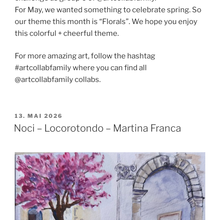
For May, we wanted something to celebrate spring. So
our theme this month is “Florals”. We hope you enjoy
this colorful + cheerful theme.
For more amazing art, follow the hashtag
#artcollabfamily where you can find all
@artcollabfamily collabs.
VERÖFFENTLICHT
13. MAI 2026
AM
Noci – Locorotondo – Martina Franca