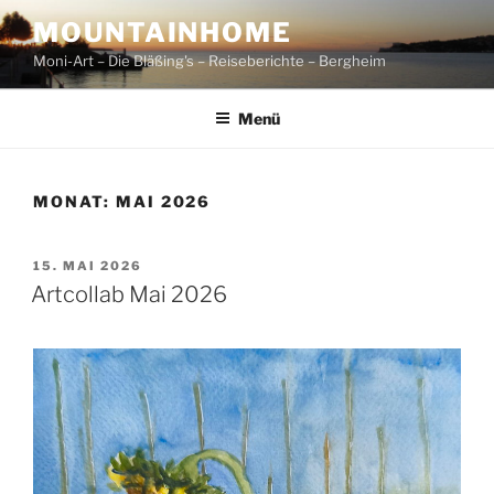
Zum
MOUNTAINHOME
Inhalt
Moni-Art – Die Bläßing's – Reiseberichte – Bergheim
springen
Menü
MONAT:
MAI 2026
VERÖFFENTLICHT
15. MAI 2026
AM
Artcollab Mai 2026