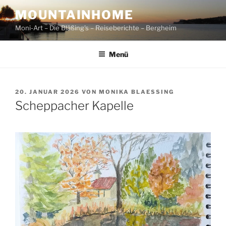
Zum
MOUNTAINHOME
Inhalt
Moni-Art – Die Bläßing's – Reiseberichte – Bergheim
springen
Menü
VERÖFFENTLICHT
20. JANUAR 2026
VON
MONIKA BLAESSING
AM
Scheppacher Kapelle