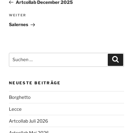
Beitrag
Artcollab December 2025
Nächster
WEITER
Beitrag
Salernes
Suchen
Suche
nach:
NEUESTE BEITRÄGE
Borghetto
Lecce
Artcollab Juli 2026
Artcollab Mai 2026