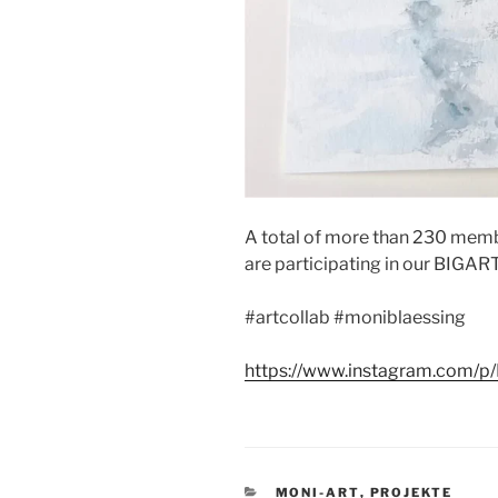
A total of more than 230 memb
are participating in our BIG
#artcollab #moniblaessing
https://www.instagram.com/p
KATEGORIEN
MONI-ART
,
PROJEKTE