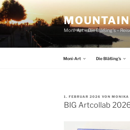
Zum
Inhalt
MOUNTAI
springen
Moni-Art – Die Bläßing's – Rei
Moni-Art
Die Bläßing’s
VERÖFFENTLICHT
1. FEBRUAR 2026
VON
MONIKA
AM
BIG Artcollab 202