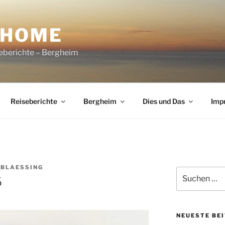
NHOME
seberichte – Bergheim
Reiseberichte
Bergheim
Dies und Das
Imp
 BLAESSING
Suchen
6
nach:
NEUESTE BE