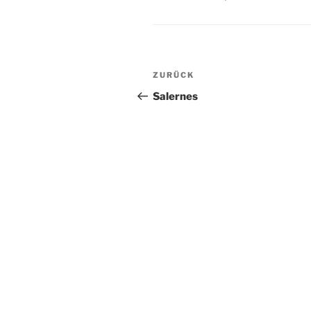
Beitragsnavigation
Vorheriger
ZURÜCK
Beitrag
Salernes