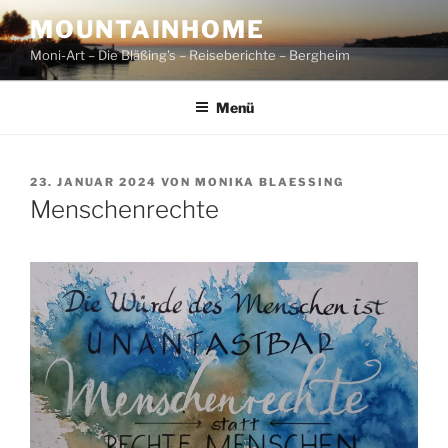
Zum
MOUNTAINHOME
Inhalt
Moni-Art – Die Bläßing's – Reiseberichte – Bergheim
springen
Menü
VERÖFFENTLICHT
23. JANUAR 2024
VON
MONIKA BLAESSING
AM
Menschenrechte