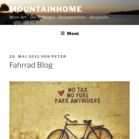
Zum
MOUNTAINHOME
Inhalt
Moni-Art – Die Bläßing's – Reiseberichte – Bergheim
springen
Menü
VERÖFFENTLICHT
20. MAI 2021
VON
PETER
AM
Fahrrad Blog