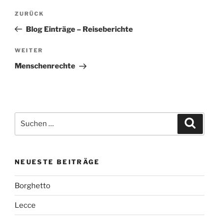
Beitragsnavigation
Vorheriger
ZURÜCK
Beitrag
Blog Einträge – Reiseberichte
Nächster
WEITER
Beitrag
Menschenrechte
Suchen
Suche
nach:
NEUESTE BEITRÄGE
Borghetto
Lecce