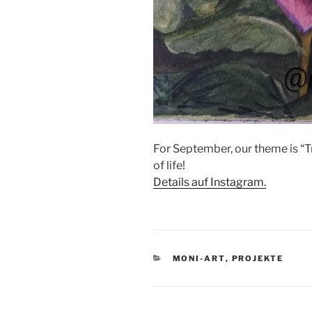
For September, our theme is “Tr
of life!
Details auf Instagram.
KATEGORIEN
MONI-ART
,
PROJEKTE