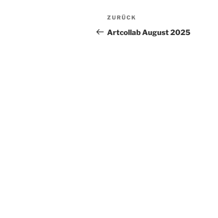
Beitragsnavigation
Vorheriger
ZURÜCK
Beitrag
Artcollab August 2025