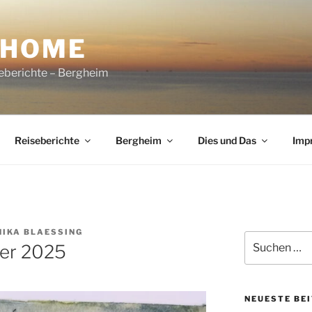
NHOME
seberichte – Bergheim
Reiseberichte
Bergheim
Dies und Das
Imp
IKA BLAESSING
Suchen
ber 2025
nach:
NEUESTE BE