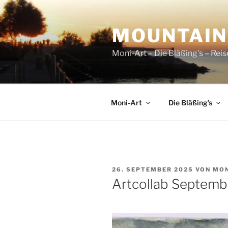
Zum
Inhalt
MOUNTAI
springen
Moni-Art – Die Bläßing's – Rei
Moni-Art
Die Bläßing’s
VERÖFFENTLICHT
26. SEPTEMBER 2025
VON
MON
AM
Artcollab Septem