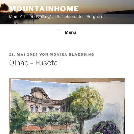
Zum
MOUNTAINHOME
Inhalt
Moni-Art – Die Bläßing's – Reiseberichte – Bergheim
springen
Menü
VERÖFFENTLICHT
21. MAI 2025
VON
MONIKA BLAESSING
AM
Olhão – Fuseta