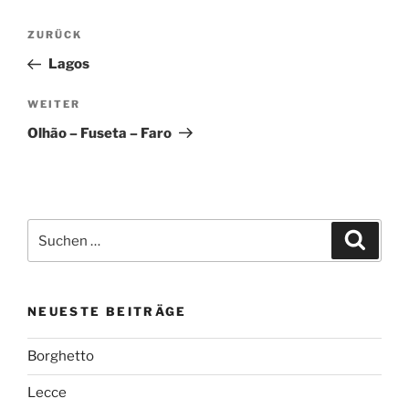
Beitragsnavigation
Vorheriger
ZURÜCK
Beitrag
Lagos
Nächster
WEITER
Beitrag
Olhão – Fuseta – Faro
Suchen
Suche
nach:
NEUESTE BEITRÄGE
Borghetto
Lecce