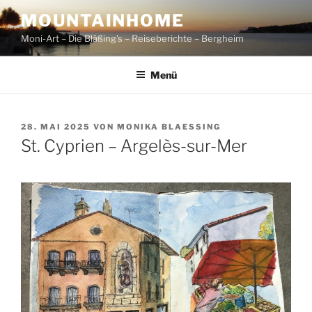
Zum
MOUNTAINHOME
Inhalt
Moni-Art – Die Bläßing's – Reiseberichte – Bergheim
springen
Menü
VERÖFFENTLICHT
28. MAI 2025
VON
MONIKA BLAESSING
AM
St. Cyprien – Argelès-sur-Mer