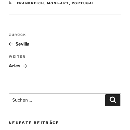
KATEGORIEN
FRANKREICH
,
MONI-ART
,
PORTUGAL
Beitragsnavigation
Vorheriger
ZURÜCK
Beitrag
Sevilla
Nächster
WEITER
Beitrag
Arles
Suchen
Suche
nach:
NEUESTE BEITRÄGE