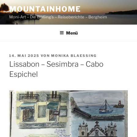
Zum
MOUNTAINHOME
Inhalt
Moni-Art – Die Bläßing's – Reiseberichte – Bergheim
springen
Menü
VERÖFFENTLICHT
14. MAI 2025
VON
MONIKA BLAESSING
AM
Lissabon – Sesimbra – Cabo
Espichel