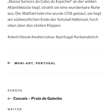
„Nossa Seniors do Cabo do Espichel“ an der wilden
Atlantikküste liegt, strahlt sie eine wunderbare Ruhe
aus. Die Wallfahrtskirche wurde 1701 gebaut, sie liegt
am südwestlichen Ende der Setubal Halbinsel, hoch
oben über den steilen Klippen.
#sketchbook #watercolour #portugal #urbansketch
KATEGORIEN
MONI-ART
,
PORTUGAL
Beitragsnavigation
Vorheriger
ZURÜCK
Beitrag
Cascais – Praia do Guincho
Nächster
WEITER