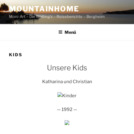
Zum
MOUNTAINHOME
Inhalt
Moni-Art – Die Bläßing's – Reiseberichte – Bergheim
springen
Menü
KIDS
Unsere Kids
Katharina und Christian
— 1992 —